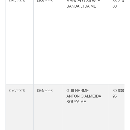
069/2026
063/2026
MARCELO SILVA E
33.210.61
BANDA LTDA ME
80
070/2026
064/2026
GUILHERME
30.638.95
ANTONIO ALMEIDA
95
SOUZA ME