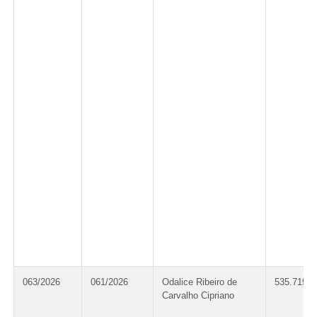
063/2026
061/2026
Odalice Ribeiro de
535.719.3
Carvalho Cipriano