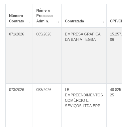
Número
Número
Processo
Contrato
Admin.
Contratada
CPF/CNP
071/2026
065/2026
EMPRESA GRÁFICA
15.257.81
DA BAHIA - EGBA
06
073/2026
053/2026
LB
48.825.49
EMPREENDIMENTOS
25
COMÉRCIO E
SEVIÇOS LTDA EPP