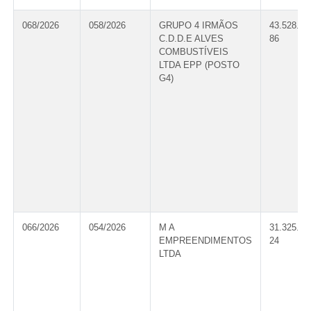
068/2026
058/2026
GRUPO 4 IRMÃOS
43.528.96
C.D.D.E ALVES
86
COMBUSTÍVEIS
LTDA EPP (POSTO
G4)
066/2026
054/2026
M A
31.325.46
EMPREENDIMENTOS
24
LTDA