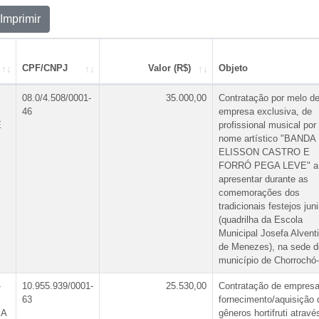
Imprimir
CPF/CNPJ
Valor (R$)
Objeto
08.0/4.508/0001-
35.000,00
Contratação por melo d
46
empresa exclusiva, de
E
profissional musical por
nome artístico "BANDA
ELISSON CASTRO E
FORRÓ PEGA LEVE" a
apresentar durante as
comemorações dos
tradicionais festejos jun
(quadrilha da Escola
Municipal Josefa Alvent
de Menezes), na sede d
município de Chorrochó
-
10.955.939/0001-
25.530,00
Contratação de empresa
63
fornecimento/aquisição 
IA
gêneros hortifruti atravé