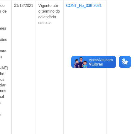
 de
31/12/2021
Vigente até
CONT_No_039-2021
s de
o término do
calendário
escolar
ares
ções
para
o
PNAE)
hó-
dos
olar
unos
pal
a
,