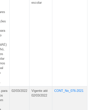
escolar
ares
ções
para
o
PNAE)
hó,
os
olar
unos
pal
a
.
 para
02/03/2022
Vigente até
CONT_No_076-2021
os
02/03/2022
gem
a