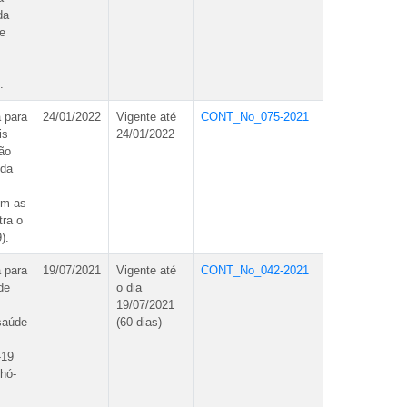
da
de
.
 para
24/01/2022
Vigente até
CONT_No_075-2021
is
24/01/2022
ão
 da
om as
tra o
).
 para
19/07/2021
Vigente até
CONT_No_042-2021
de
o dia
19/07/2021
saúde
(60 dias)
-19
hó-