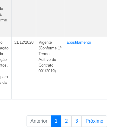
de
a
orme
to
31/12/2020
Vigente
apostilamento
tação
(Conforme 1º
da
Termo
ição
Aditivo do
ntos,
Contrato
091/2019)
 para
s da
Anterior
1
2
3
Próximo