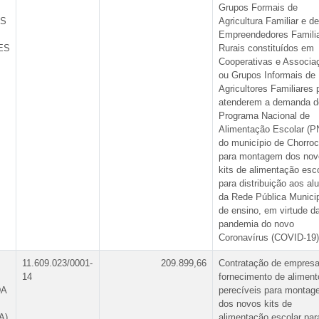
Grupos Formais de
ES
Agricultura Familiar e de
Empreendedores Famili
ES
Rurais constituídos em
Cooperativas e Associa
ou Grupos Informais de
Agricultores Familiares 
atenderem a demanda d
Programa Nacional de
Alimentação Escolar (
do município de Chorroc
para montagem dos nov
kits de alimentação esc
para distribuição aos al
da Rede Pública Munici
de ensino, em virtude d
pandemia do novo
Coronavírus (COVID-19)
11.609.023/0001-
209.899,66
Contratação de empresa
14
fornecimento de aliment
DA
perecíveis para monta
dos novos kits de
A)
alimentação escolar par