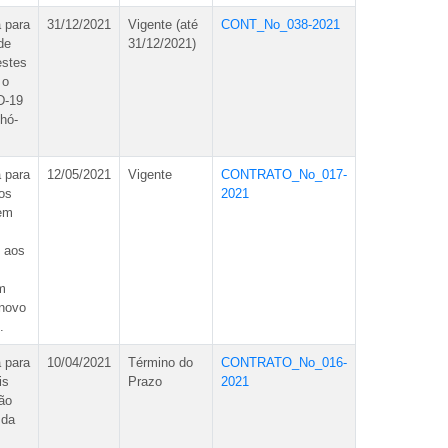
 para
31/12/2021
Vigente (até
CONT_No_038-2021
de
31/12/2021)
estes
 o
D-19
hó-
 para
12/05/2021
Vigente
CONTRATO_No_017-
os
2021
gem
o aos
m
 novo
.
 para
10/04/2021
Término do
CONTRATO_No_016-
is
Prazo
2021
ão
 da