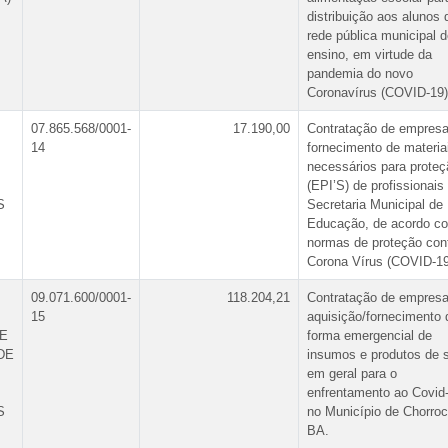
distribuição aos alunos 
rede pública municipal 
ensino, em virtude da
pandemia do novo
Coronavírus (COVID-19)
07.865.568/0001-
17.190,00
Contratação de empresa
14
fornecimento de materia
necessários para proteç
(EPI’S) de profissionais
S
Secretaria Municipal de
Educação, de acordo c
normas de proteção con
Corona Vírus (COVID-19
09.071.600/0001-
118.204,21
Contratação de empresa
15
aquisição/fornecimento 
E
forma emergencial de
DE
insumos e produtos de 
em geral para o
enfrentamento ao Covid
S
no Município de Chorroc
BA.