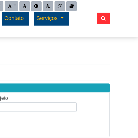
 para aumentar tamanho da fonte do site
Ação para diminuir tamanho da fonte do site
Ação para restaurar tamanho da fonte do site
Ação para aplicar auto contraste no site
Acessar página sobre acessibilidade do site
Acessar página sobre NVDA - Leitor de Tela
Acessar página sobre VLibras - Tradutor 
Contato
Serviços
9
jeto