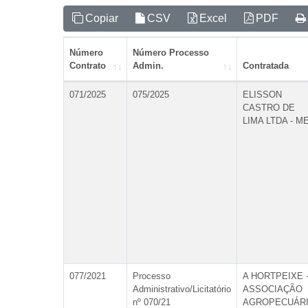
Copiar
CSV
Excel
PDF
Número
Número Processo
Contrato
Admin.
Contratada
071/2025
075/2025
ELISSON
CASTRO DE
LIMA LTDA - M
077/2021
Processo
A HORTPEIXE 
Administrativo/Licitatório
ASSOCIAÇÃO
nº 070/21
AGROPECUÁR