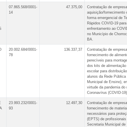
07.865.568/0001-
47.375,00
Contratação de empresa
14
aquisição/fornecimento 
forma emergencial de T
Rápidos COVID-19 para
S
enfrentamento ao COVI
no Município de Chorroc
BA.
O
20.002.684/0001-
136.337,37
Contratação de empresa
78
fornecimento de aliment
perecíveis para monta
dos kits de alimentação
escolar para distribuiçã
alunos da Rede Pública
Municipal de Ensino), e
virtude da pandemia do
Coronavírus (COVID-19)
E
23.993.232/0001-
12.497,30
Contratação de empresa
A
93
fornecimento de materia
necessários para proteç
(EPTS) de profissionais
Secretaria Municipal de