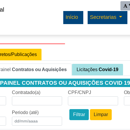
Ação
al
Início
Secretarias
retos/Publicações
Painel
Contratos ou Aquisições
Licitações
Covid-19
PAINEL CONTRATOS OU AQUISIÇÕES COVID 1
Contratado(a)
CPF/CNPJ
Ob
Periodo (até)
Filtrar
Limpar