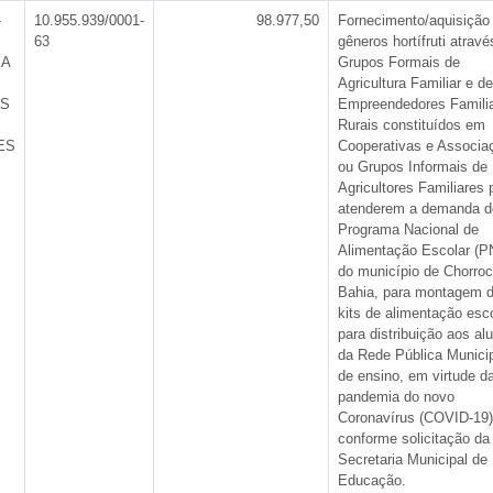
-
10.955.939/0001-
98.977,50
Fornecimento/aquisição
63
gêneros hortífruti atravé
IA
Grupos Formais de
Agricultura Familiar e de
ES
Empreendedores Famili
Rurais constituídos em
ES
Cooperativas e Associa
ou Grupos Informais de
Agricultores Familiares 
atenderem a demanda d
Programa Nacional de
Alimentação Escolar (
do município de Chorroc
Bahia, para montagem 
kits de alimentação esc
para distribuição aos al
da Rede Pública Munici
de ensino, em virtude d
pandemia do novo
Coronavírus (COVID-19)
conforme solicitação da
Secretaria Municipal de
Educação.