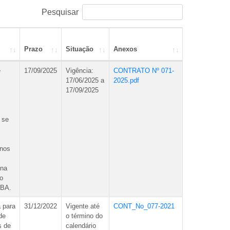
Pesquisar
Prazo
Situação
Anexos
e
17/09/2025
Vigência:
CONTRATO Nº 071-
17/06/2025 a
2025.pdf
17/09/2025
 se
inos
ina
o
-BA.
 para
31/12/2022
Vigente até
CONT_No_077-2021
de
o término do
s de
calendário